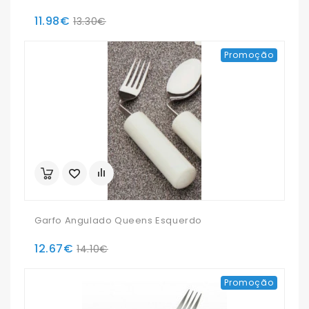
11.98€
13.30€
Promoção
Garfo Angulado Queens Esquerdo
12.67€
14.10€
Promoção