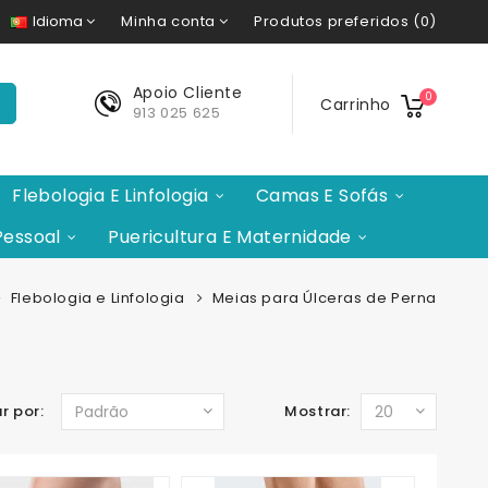
Minha conta
Produtos preferidos (0)
Idioma
Apoio Cliente
0
Carrinho
913 025 625
Flebologia E Linfologia
Camas E Sofás
Pessoal
Puericultura E Maternidade
Flebologia e Linfologia
Meias para Úlceras de Perna
r por:
Mostrar: