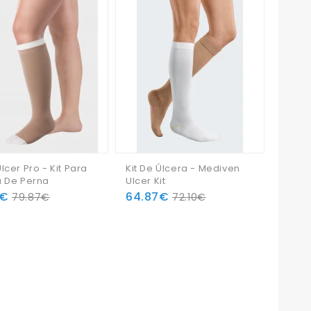
lcer Pro - Kit Para
Kit De Úlcera - Mediven
a De Perna
Ulcer Kit
7€
64.87€
79.87€
72.10€