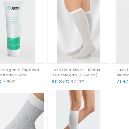
etergente Especial
Juzo Liner Silver - Meias
Juzo U
ntrado 250ml
De Proteção (3 Meias)
Úlcer
€
60.37€
71.8
7.60€
67.10€