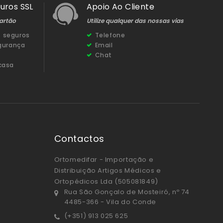
uros SSL
Apoio Ao Cliente
artão
Utilize qualquer das nossas vias
 seguros
Telefone
egurança
Email
Chat
casa
Contactos
Ortomedifar - Importação e
Distribuição Artigos Médicos e
Ortopédicos Lda (505081849)
Rua São Gonçalo de Mosteiró, nº 74
4485-366 - Vila do Conde
(+351) 913 025 625