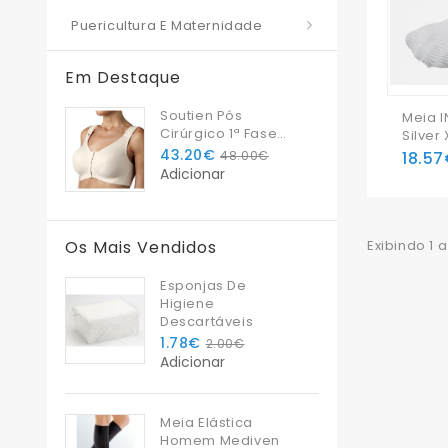
Puericultura E Maternidade
Em Destaque
Soutien Pós
Meia I
Cirúrgico 1ª Fase
Silver 
Bliss
Sensív
43.20€
18.5
48.00€
Cutâne
Adicionar
Excess
Exibindo 1 
Os Mais Vendidos
Esponjas De
Higiene
Descartáveis
1.78€
2.00€
Adicionar
Meia Elástica
Homem Mediven