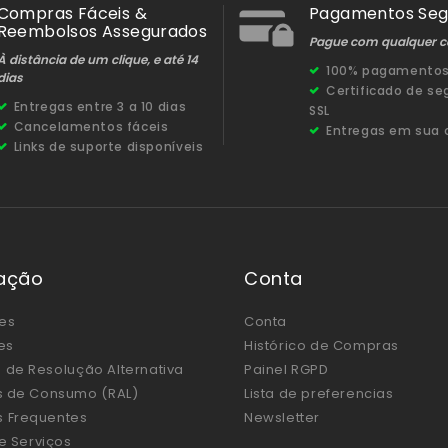
Compras Fáceis &
Pagamentos Seg
Reembolsos Assegurados
Pague com qualquer c
À distância de um clique, e até 14
100% pagamentos
dias
Certificado de s
Entregas entre 3 a 10 dias
SSL
Cancelamentos fáceis
Entregas em sua 
Links de suporte disponíveis
ação
Conta
es
Conta
es
Histórico de Compras
 de Resolução Alternativa
Painel RGPD
os de Consumo (RAL)
Lista de preferencias
s Frequentes
Newsletter
de Serviços