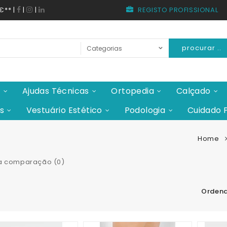
REGISTO PROFISSIONAL
0€**
|
|
|
procurar ..
e
Ajudas Técnicas
Ortopedia
Calçado
s
Vestuário Estético
Podologia
Cuidado 
Home
a comparação (0)
Ordena