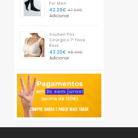
For Men
42.29€
47.00€
Adicionar
Soutien Pós
Cirúrgico 1ª Fase
Bliss
43.20€
48.00€
Adicionar