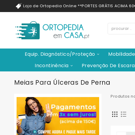
Loja de Ortopedia Online **PORTES GRÁTIS ACIMA 6
Equip. Diagnóstico/Proteção
Mobilidad
Incontinência
Prevenção De Escara
Meias Para Úlceras De Perna
Produtos n