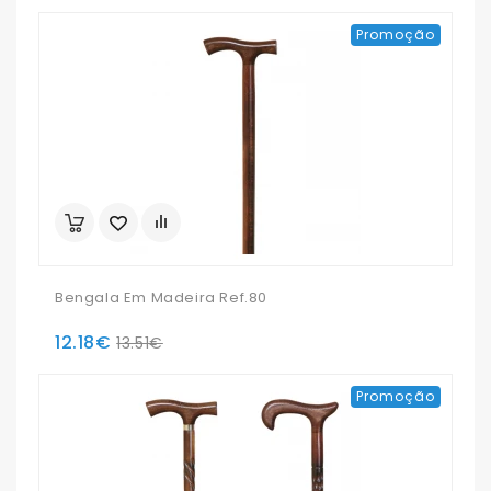
Promoção
Bengala Em Madeira Ref.80
12.18€
13.51€
Promoção