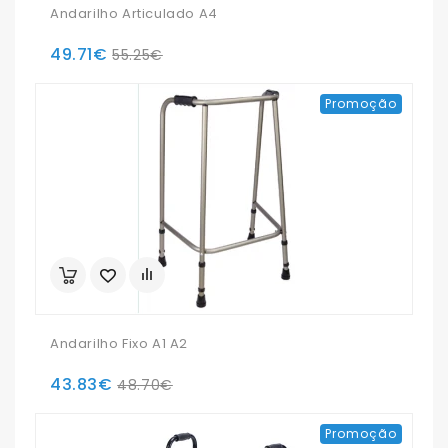
Andarilho Articulado A4
49.71€
55.25€
Promoção
Andarilho Fixo A1 A2
43.83€
48.70€
Promoção