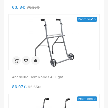
63.18€
70.20€
Promoção
Andarilho Com Rodas A6 Light
86.97€
96.65€
Promoção