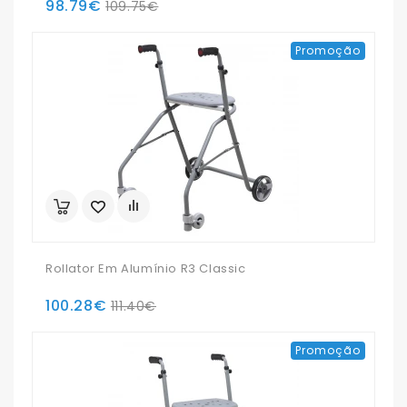
98.79€
109.75€
Promoção
Rollator Em Alumínio R3 Classic
100.28€
111.40€
Promoção