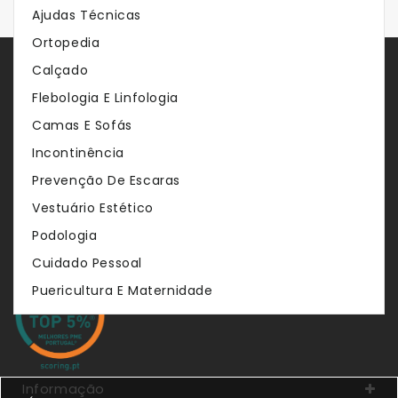
Os Mais Vendidos
Ajudas Técnicas
Ortopedia
Calçado
Store Servies
Flebologia E Linfologia
Sobre
Camas E Sofás
Venda de produtos no sector do comércio por retalho de
Incontinência
artigos médicos, ortopédicos, de saúde e bem estar.
Prevenção De Escaras
Oferecemos uma vasta gama de marcas.
Vestuário Estético
Podologia
Cuidado Pessoal
Puericultura E Maternidade
Informação