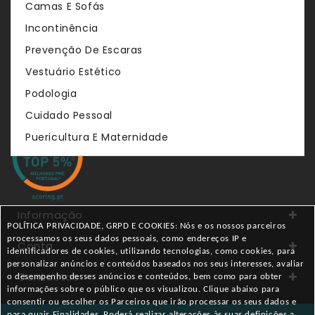
Camas E Sofás
Venda de produtos no sector do comércio por retalho de
Incontinência
artigos médicos, ortopédicos, de saúde e bem estar.
Prevenção De Escaras
Oferecemos uma vasta gama de marcas.
Vestuário Estético
Podologia
Cuidado Pessoal
Puericultura E Maternidade
Informação
POLÍTICA PRIVACIDADE, GRPD E COOKIES: Nós e os nossos parceiros
processamos os seus dados pessoais, como endereços IP e
Conta
identificadores de cookies, utilizando tecnologias, como cookies, para
personalizar anúncios e conteúdos baseados nos seus interesses, avaliar
Contactos
o desempenho desses anúncios e conteúdos, bem como para obter
informações sobre o público que os visualizou. Clique abaixo para
consentir ou escolher os Parceiros que irão processar os seus dados e
para quais Finalidades. Poderá realizar alterações às suas definições a