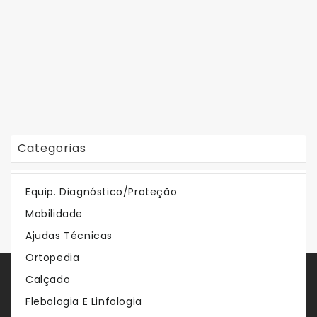
Categorias
Em Destaque
Equip. Diagnóstico/Proteção
Mobilidade
Os Mais Vendidos
Ajudas Técnicas
Ortopedia
Calçado
Store Servies
Flebologia E Linfologia
Sobre