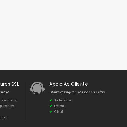
uros SSL
Apoio Ao Cliente
artão
Utilize qualquer das nossas vias
 seguros
Telefone
egurança
Email
Chat
casa