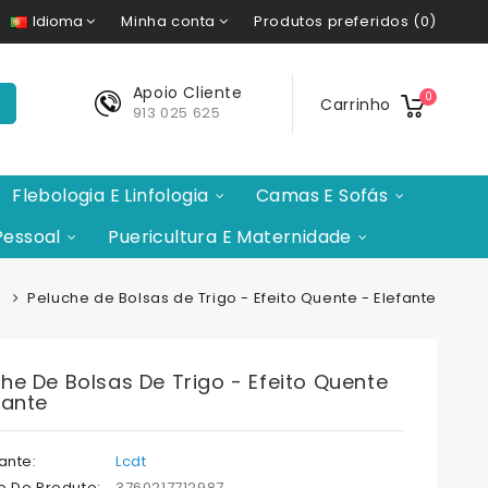
Minha conta
Produtos preferidos (0)
Idioma
Apoio Cliente
0
Carrinho
913 025 625
Flebologia E Linfologia
Camas E Sofás
Pessoal
Puericultura E Maternidade
Peluche de Bolsas de Trigo - Efeito Quente - Elefante
he De Bolsas De Trigo - Efeito Quente
fante
ante:
Lcdt
o Do Produto:
3760217712987