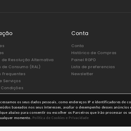
ação
Conta
es
Conta
es
Histórico de Compras
 de Resolução Alternativa
Painel RGPD
os de Consumo (RAL)
Lista de preferencias
s Frequentes
Newsletter
de Serviços
 Condições
essamos os seus dados pessoais, como endereços IP e identificadores de co
nteúdos baseados nos seus interesses, avaliar o desempenho desses anúncios
ique abaixo para consentir ou escolher os Parceiros que irão processar os s
a qualquer momento.
Política de Cookies e Privacidade