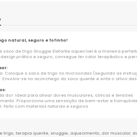
o
go natural, seguro e fofinho!
 saco de trigo Snuggie Elefante aquecível é a maneira perfeita 
esign prático e seguro, consegue ter calor terapêutico e per
ar:
Coloque o saco de trigo no microondas (seguindo as instruç
Envolva-se no aconchego do saco quente e sinta o alívio das
os:
a dor: Ideal para aliviar dores musculares, cólicas e tensões.
ento: Proporciona uma sensação de bem-estar e tranquilid
 Feito com materiais naturais e seguros.
e trigo
,
terapia quente
,
snuggie
,
aquecimento
,
dor muscular
,
d