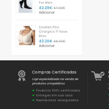
For Men
42.29€
47.00€
Adicionar
Soutien Pós
Cirúrgico 1ª Fase
Bliss
43.20€
48.00€
Adicionar
Compras Certificadas
Loja especializada na venda de
produtos ortopédicos
Produtos 100% certificados
Entregas em sua casa
Reembolsos assegurados