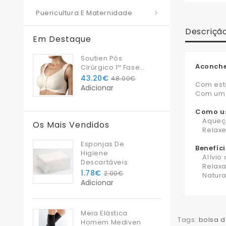
Puericultura E Maternidade
Descriçã
Em Destaque
Soutien Pós
Aconche
Cirúrgico 1ª Fase
Bliss
43.20€
48.00€
Com este
Adicionar
Com um d
Como us
Aqueça: 
Os Mais Vendidos
Relaxe: 
Esponjas De
Benefíci
Higiene
Alívio d
Descartáveis
Relaxam
1.78€
2.00€
Natural:
Adicionar
Meia Elástica
Tags:
bolsa d
Homem Mediven