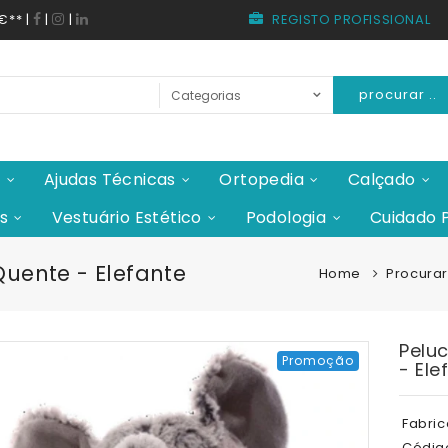
REGISTO PROFISSIONAL
0€**
|
|
|
procurar ..
e
Ajudas Técnicas
Ortopedia
Calçado
s
Vestuário Estético
Podologia
Cuidado 
Quente - Elefante
Home
Procurar
Peluc
Promoção
- Ele
Fabric
Códig