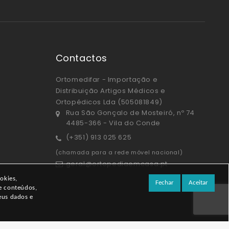
Contactos
Ortomedifar - Importação e
Distribuição Artigos Médicos e
Ortopédicos Lda (505081849)
Rua São Gonçalo de Mosteiró, nº 74
4485-366 - Vila do Conde
(+351) 913 025 625
(chamada para a rede móvel nacional)
geral@ortopediaemcasa.pt
okies,
Fechar
Aceitar
 e conteúdos,
eus dados e