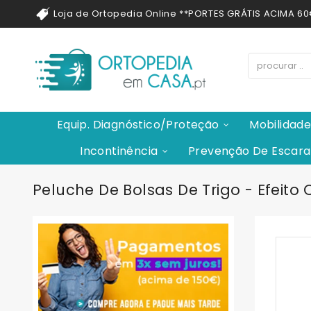
Loja de Ortopedia Online **PORTES GRÁTIS ACIMA 6
Equip. Diagnóstico/Proteção
Mobilidad
Incontinência
Prevenção De Escara
Peluche De Bolsas De Trigo - Efeito 