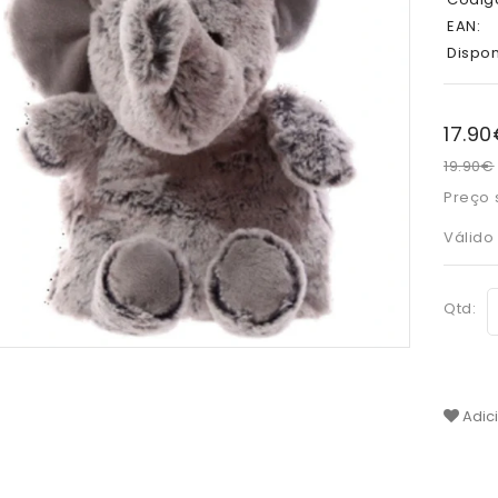
EAN:
Dispon
17.9
19.90€
Preço s
Válido
Qtd:
Adic