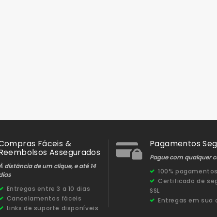
Compras Fáceis &
Pagamentos Seg
Reembolsos Assegurados
Pague com qualquer c
À distância de um clique, e até 14
100% pagamentos
dias
Certificado de s
Entregas entre 3 a 10 dias
SSL
Cancelamentos fáceis
Entregas em sua 
Links de suporte disponíveis