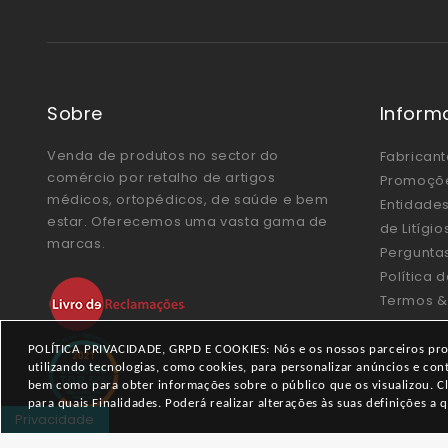
Sobre
Inform
Venda de produtos no sector do
Fabricant
comércio por retalho de artigos
Promoçõ
médicos, ortopédicos, de saúde e bem
Entidades
estar. Oferecemos uma vasta gama de
de Litígi
marcas.
Pergunta
Política 
Termos &
POLÍTICA PRIVACIDADE, GRPD E COOKIES: Nós e os nossos parceiros proc
utilizando tecnologias, como cookies, para personalizar anúncios e co
bem como para obter informações sobre o público que os visualizou. Cl
para quais Finalidades. Poderá realizar alterações às suas definições 
Privacidade